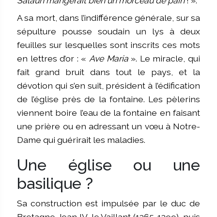
Salaün mangerait bien un morceau de pain
! ».
A sa mort, dans l’indifférence générale, sur sa
sépulture pousse soudain un lys à deux
feuilles sur lesquelles sont inscrits ces mots
en lettres d’or : «
Ave Maria
». Le miracle, qui
fait grand bruit dans tout le pays, et la
dévotion qui s’en suit, président à l’édification
de l’église près de la fontaine. Les pèlerins
viennent boire l’eau de la fontaine en faisant
une prière ou en adressant un vœu à Notre-
Dame qui guérirait les maladies.
Une église ou une
basilique ?
Sa construction est impulsée par le duc de
Bretagne Jean IV, le Vaillant (1365-1399), puis