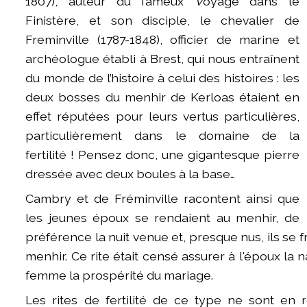
1807), auteur du fameux
V
oyage dans le
Finistère, et son disciple, le chevalier de
Freminville (1787-1848), officier de marine et
archéologue établi à Brest, qui nous entraînent
du monde de l’histoire à celui des histoires : les
deux bosses du menhir de Kerloas étaient en
effet réputées pour leurs vertus particulières,
particulièrement dans le domaine de la
fertilité ! Pensez donc, une gigantesque pierre
dressée avec deux boules à la base…
Cambry et de Fréminville racontent ainsi que
les jeunes époux se rendaient au menhir, de
préférence la nuit venue et, presque nus, ils se 
menhir. Ce rite était censé assurer à l'époux la n
femme la prospérité du mariage.
Les rites de fertilité de ce type ne sont en 