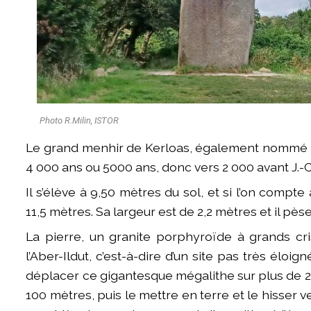
Photo R.Milin, ISTOR
Le grand menhir de Kerloas, également nommé me
4 000 ans ou 5000 ans, donc vers 2 000 avant J.-C.
Il s’élève à 9,50 mètres du sol, et si l’on compte a
11,5 mètres. Sa largeur est de 2,2 mètres et il pè
La pierre, un granite porphyroïde à grands cri
l’Aber-Ildut, c’est-à-dire d’un site pas très éloi
déplacer ce gigantesque mégalithe sur plus de 2 
100 mètres, puis le mettre en terre et le hisser ve