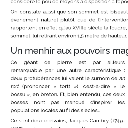
considère le peu de moyens à disposition à l’épo
On constate aussi que son sommet est biseauté
événement naturel plutôt que de l'intervention
rapportent en effet qu'au XVIIIe siècle la foudre,
sommet, lui retirant environ 1,5 mètre de hauteur.
Un menhir aux pouvoirs mag
I
Ce géant de pierre est par ailleurs
remarquable par une autre caractéristique :
deux protubérances lui valent le surnom de
an
tort
(prononcer « tortt »), c’est-à-dire « le
bossu », en breton. Et, bien entendu, ces deux
bosses n’ont pas manqué d’inspirer les
populations locales au fil des siècles…
Ce sont deux écrivains, Jacques Cambry (1749-